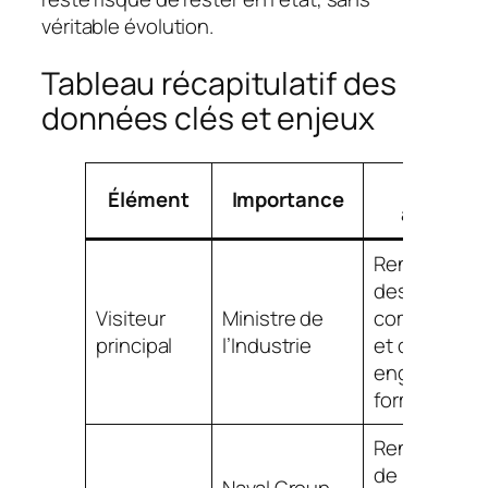
véritable évolution.
Tableau récapitulatif des
données clés et enjeux
Impact
Élément
Importance
attendu
Renforceme
des
Visiteur
Ministre de
commandes
principal
l’Industrie
et des
engagemen
formation
Renforceme
de la chaîne
Naval Group,