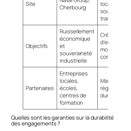
Site
locale et de 
Cherbourg
sous-
traitance
Ruissellement
Création
économique
d’emplois et
Objectifs
et
montée en
souveraineté
compétenc
industrielle
Entreprises
locales,
Maillage
Partenaires
écoles,
régional
centres de
durable
formation
Quelles sont les garanties sur la durabilité
des engagements ?