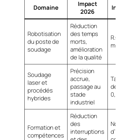
Impact
Domaine
Indicateur
2026
Réduction
Robotisation
des temps
R.O.I. sur 1
du poste de
morts,
mois
soudage
amélioration
de la qualité
Précision
Soudage
accrue,
Taux de
laser et
passage au
défauts <
procédés
stade
0,5%
hybrides
industriel
Réduction
des
Nombre
Formation et
interruptions
d’intervent
compétences
et des
corrective