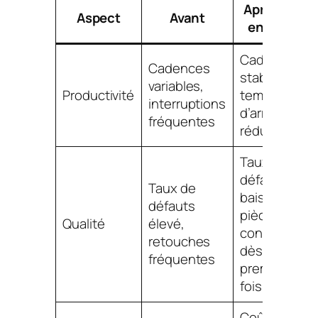
Après mise
Aspect
Avant
en œuvre
Cadence
Cadences
stable,
variables,
Productivité
temps
interruptions
d’arrêt
fréquentes
réduits
Taux de
défauts en
Taux de
baisse,
défauts
pièces
Qualité
élevé,
conformes
retouches
dès la
fréquentes
première
fois
Coûts