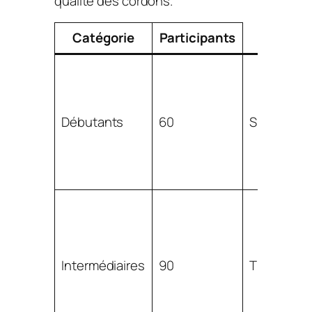
qualité des cordons.
Catégorie
Participants
Débutants
60
SMAW, MI
Intermédiaires
90
TIG, MIG